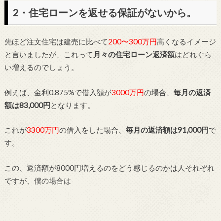
2・住宅ローンを返せる保証がないから。
先ほど注文住宅は建売に比べて
200〜300万円
高くなるイメージ
と言いましたが、これって
月々の住宅ローン返済額
はどれぐら
い増えるのでしょう。
例えば、金利0.875%で借入額が
3000万円
の場合、
毎月の返済
額は83,000円
となります。
これが
3300万円
の借入をした場合、
毎月の返済額は91,000円
で
す。
この、返済額が8000円増えるのをどう感じるのかは人それぞれ
ですが、僕の場合は