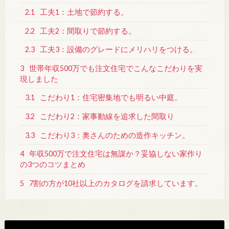
2.1
工夫1：土地で節約する。
2.2
工夫2：間取りで節約する。
2.3
工夫3：設備のグレードにメリハリをつける。
3
世帯年収500万でも注文住宅でこんなこだわりを実
現しました
3.1
こだわり1：住宅密集地でも明るい中庭。
3.2
こだわり2：家事動線を追求した間取り
3.3
こだわり3：奥さんのための造作キッチン。
4
年収500万で注文住宅は無謀か？妥協しない家作り
の3つのコツまとめ
5
7割の方が10社以上のカタログを請求しています。