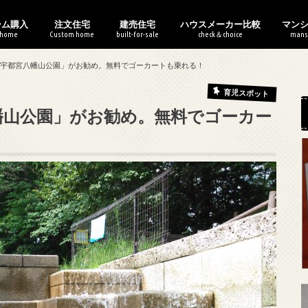
ーム購入
注文住宅
建売住宅
ハウスメーカー比較
マン
 home
Custom home
built-for-sale
check＆choice
mans
使えるおすすめサービス
ームは買うべきか？
0万からの住宅購入
住宅展示場の歩き方
ハウスメーカーの選び方
家作りの流れ
家作りのお金
家作りの基本
土地の選び方
間取りの作り方
建売住宅の選び方
契約の流れ
建売のお金
欠陥住宅の見抜き方
建売の間取り
口コミ評判
比較・特徴まとめ
WEB内覧会
マン
マン
マン
中古
マン
「宇都宮八幡山公園」がお勧め。無料でゴーカートも乗れる！
育児スポット
幡山公園」がお勧め。無料でゴーカー