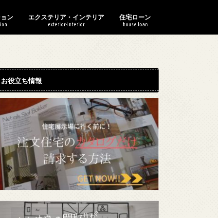
ション
エクステリア・インテリア
住宅ローン
ion
exterior-interior
house loan
ションの選び方
ションのお金
ションの構造・共有部分
マンションのリフォーム
ションの住み替え
庭の整備
インテリア・家電
電気・水道・ガス・太陽光
シンボルツリー
DIYで池作り！
住宅資金
住宅ローン
住宅ローン借り換え
お役立ち情報