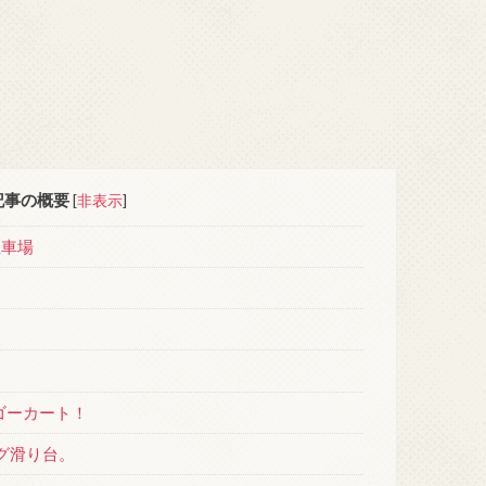
記事の概要
[
非表示
]
駐車場
ゴーカート！
グ滑り台。