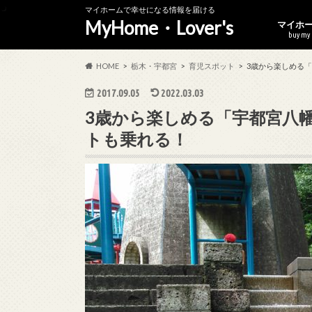
マイホームで幸せになる情報を届ける
MyHome・Lover's
マイホ
buy my
無料で
マイホ
年収30
HOME
栃木・宇都宮
育児スポット
3歳から楽しめる
2017.09.05
2022.03.03
3歳から楽しめる「宇都宮八
トも乗れる！