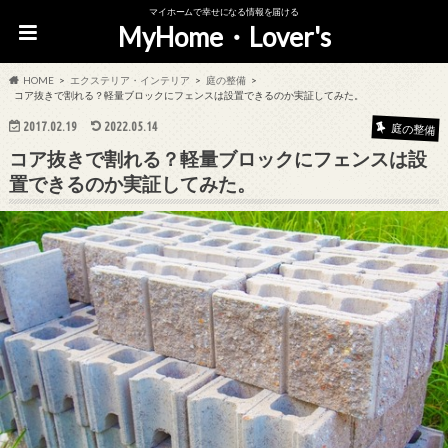
マイホームで幸せになる情報を届ける
MyHome・Lover's
HOME
エクステリア・インテリア
庭の整備
コア抜きで割れる？軽量ブロックにフェンスは設置できるのか実証してみた。
2017.02.19
2022.05.14
庭の整備
コア抜きで割れる？軽量ブロックにフェンスは設
置できるのか実証してみた。