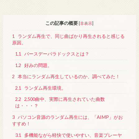
この記事の概要
[
非表示
]
1
ランダム再生で、同じ曲ばかり再生されると感じる
原因。
1.1
バースデーパラドックスとは？
1.2
好みの問題。
2
本当にランダム再生しているのか、調べてみた！
2.1
ランダム再生環境。
2.2
2,500曲中、実際に再生されていた曲数
は・・・？
3
パソコン音源のランダム再生には、「AIMP」がお
すすめ！
3.1
多機能ながら軽快で使いやすい、音楽プレーヤ