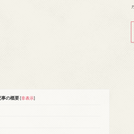
記事の概要
[
非表示
]