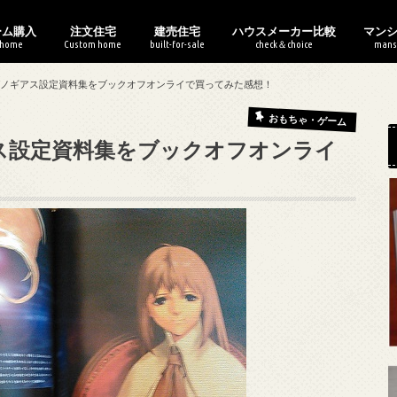
ーム購入
注文住宅
建売住宅
ハウスメーカー比較
マン
 home
Custom home
built-for-sale
check＆choice
mans
使えるおすすめサービス
ームは買うべきか？
0万からの住宅購入
住宅展示場の歩き方
ハウスメーカーの選び方
家作りの流れ
家作りのお金
家作りの基本
土地の選び方
間取りの作り方
建売住宅の選び方
契約の流れ
建売のお金
欠陥住宅の見抜き方
建売の間取り
口コミ評判
比較・特徴まとめ
WEB内覧会
マン
マン
マン
中古
マン
ゼノギアス設定資料集をブックオフオンライで買ってみた感想！
おもちゃ・ゲーム
ス設定資料集をブックオフオンライ