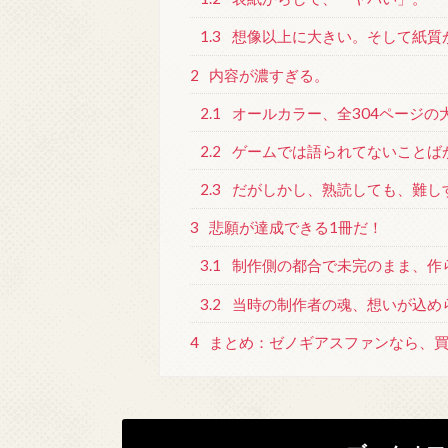
1.3
想像以上に大きい。そして紙質
2
内容が濃すぎる。
2.1
オールカラー、全304ページの
2.2
ゲームでは語られてないことば
2.3
だがしかし、熟読しても、難し
3
悲願が達成できる1冊だ！
3.1
制作側の都合で未完のまま、作
3.2
当時の制作者の魂、想いが込め
4
まとめ：ゼノギアスファンなら、