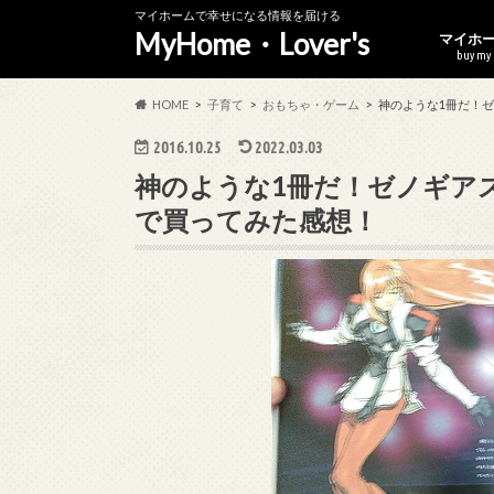
マイホームで幸せになる情報を届ける
MyHome・Lover's
マイホ
buy my
無料で
マイホ
年収30
HOME
子育て
おもちゃ・ゲーム
神のような1冊だ！
2016.10.25
2022.03.03
神のような1冊だ！ゼノギア
で買ってみた感想！