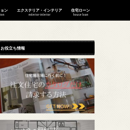
ション
エクステリア・インテリア
住宅ローン
ion
exterior-interior
house loan
ションの選び方
ションのお金
ションの構造・共有部分
マンションのリフォーム
ションの住み替え
庭の整備
インテリア・家電
電気・水道・ガス・太陽光
シンボルツリー
DIYで池作り！
住宅資金
住宅ローン
住宅ローン借り換え
お役立ち情報