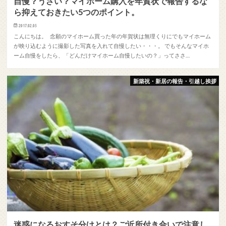
自慢？うざい？マイホーム購入を年賀状で報告するな
ら抑えておきたい5つのポイント。
2017.02.05
こんにちは。 念願のマイホーム買った年の年賀状は無理くりにでもマイホーム
が映り込むように撮影した写真を入れて自慢したい・・・。 でもそんなマイホ
ーム自慢をしたら、「どんだけマイホーム自慢したいの？」ってささ…
新築祝・新居の報告・引越し挨拶
迷惑になるおすそ分けとは？ご近所付き合いで注意し