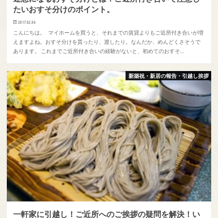
たいおすそ分けのポイント。
2017.02.04
こんにちは。 マイホームを買うと、それまでの賃貸よりもご近所付き合いが増
えますよね。おすそ分けを貰ったり、渡したり。なんだか、めんどくさそうで
あります。 これまでご近所付き合いの経験がないと、初めてのおすそ…
新築祝・新居の報告・引越し挨拶
一軒家に引越し！ご近所へのご挨拶の疑問を解決！い