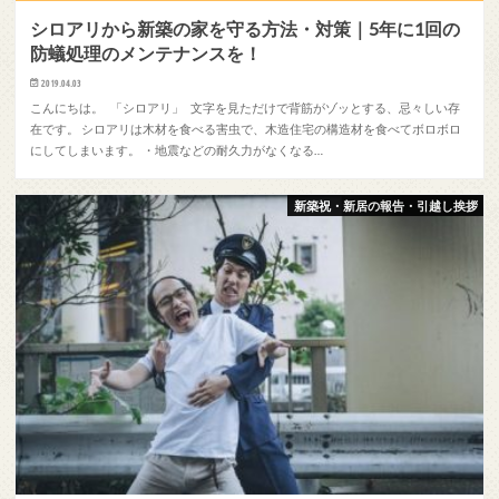
シロアリから新築の家を守る方法・対策｜5年に1回の
防蟻処理のメンテナンスを！
2019.04.03
こんにちは。 「シロアリ」 文字を見ただけで背筋がゾッとする、忌々しい存
在です。 シロアリは木材を食べる害虫で、木造住宅の構造材を食べてボロボロ
にしてしまいます。 ・地震などの耐久力がなくなる…
新築祝・新居の報告・引越し挨拶