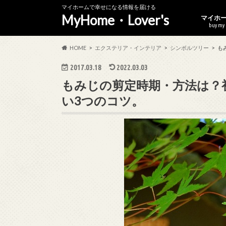
マイホームで幸せになる情報を届ける
MyHome・Lover's
マイホ
buy my
無料で
マイホ
年収30
HOME
エクステリア・インテリア
シンボルツリー
も
2017.03.18
2022.03.03
もみじの剪定時期・方法は？
い3つのコツ。