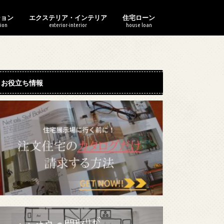
ション
エクステリア・インテリア
住宅ローン
ion
exterior-interior
house loan
ションの選び方
ションのお金
ションの構造・共有部分
マンションのリフォーム
ションの住み替え
庭の整備
インテリア・家電
電気・水道・ガス・太陽光
シンボルツリー
DIYで池作り！
住宅資金
住宅ローン
住宅ローン借り換え
お役立ち情報