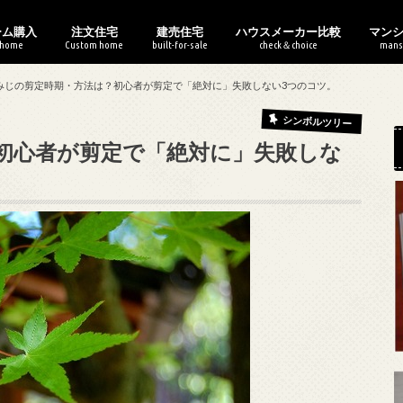
ーム購入
注文住宅
建売住宅
ハウスメーカー比較
マン
 home
Custom home
built-for-sale
check＆choice
mans
使えるおすすめサービス
ームは買うべきか？
0万からの住宅購入
住宅展示場の歩き方
ハウスメーカーの選び方
家作りの流れ
家作りのお金
家作りの基本
土地の選び方
間取りの作り方
建売住宅の選び方
契約の流れ
建売のお金
欠陥住宅の見抜き方
建売の間取り
口コミ評判
比較・特徴まとめ
WEB内覧会
マン
マン
マン
中古
マン
みじの剪定時期・方法は？初心者が剪定で「絶対に」失敗しない3つのコツ。
シンボルツリー
初心者が剪定で「絶対に」失敗しな