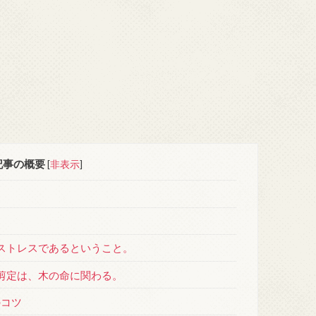
記事の概要
[
非表示
]
？
ストレスであるということ。
剪定は、木の命に関わる。
のコツ