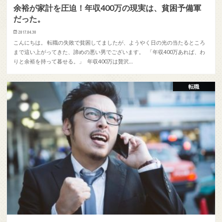
余裕が家計を圧迫！年収400万の現実は、貧困予備軍
だった。
2017.04.30
こんにちは。 転職の失敗で貧困してましたが、ようやく日の光の当たるところ
まで這い上がってきた、諦めの悪い男でございます。 「年収400万あれば、わ
りと余裕を持って暮せる。」 年収400万は贅沢…
転職