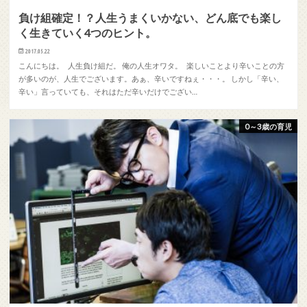
負け組確定！？人生うまくいかない、どん底でも楽し
く生きていく4つのヒント。
2017.05.22
こんにちは。 人生負け組だ。 俺の人生オワタ。 楽しいことより辛いことの方
が多いのが、人生でございます。あぁ、辛いですねぇ・・・。 しかし「辛い、
辛い」言っていても、それはただ辛いだけでござい…
0～3歳の育児