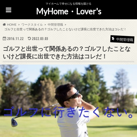
マイホームで幸せになる情報を届ける
MyHome・Lover's
HOME
ワークスタイル
中間管理職
ゴルフと出世って関係あるの？ゴルフしたことないけど課長に出世できた方法はコレだ！
2016.11.22
2022.03.03
中間管理職
ゴルフと出世って関係あるの？ゴルフしたことな
いけど課長に出世できた方法はコレだ！