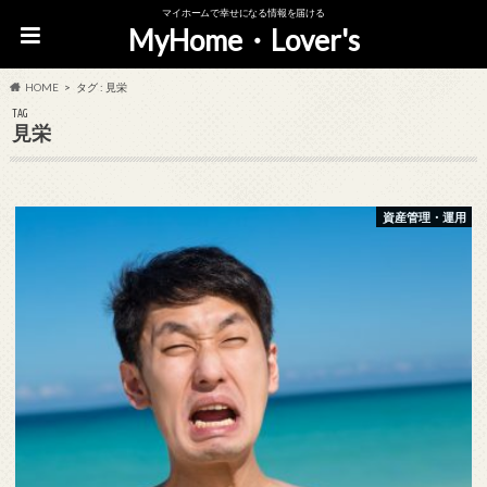
マイホームで幸せになる情報を届ける
MyHome・Lover's
HOME
タグ : 見栄
TAG
見栄
資産管理・運用