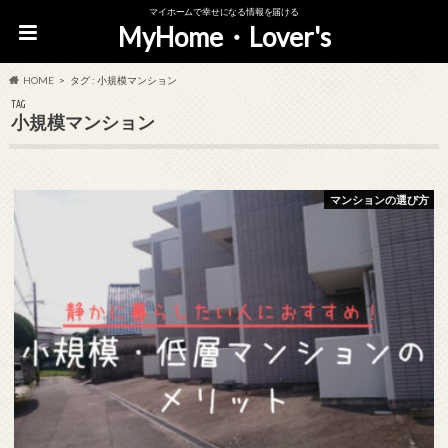
マイホームで幸せになる情報を届ける
MyHome・Lover's
HOME
タグ : 小規模マンション
TAG
小規模マンション
マンションの選び方