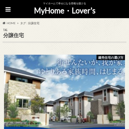
マイホームで幸せになる情報を届ける
MyHome・Lover's
HOME
タグ : 分譲住宅
TAG
分譲住宅
建売住宅の選び方